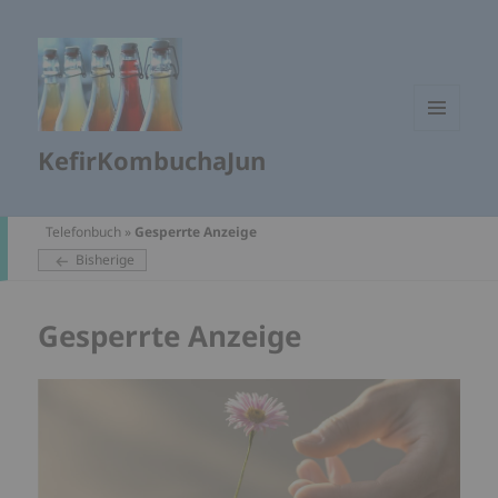
MENÜ
KefirKombuchaJun
UND
WIDGETS
Telefonbuch
»
Gesperrte Anzeige
Bisherige
Gesperrte Anzeige