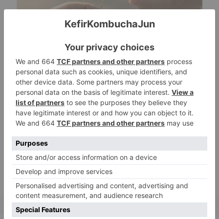
is∗∗∗∗∗
Rücklaufquote:
Diese Anzeige ist derzeit ausgesetzt.
Über die Spendensuche können Sie einen Spender in
Ihrer Nähe finden.
Zugang zum Fundraising