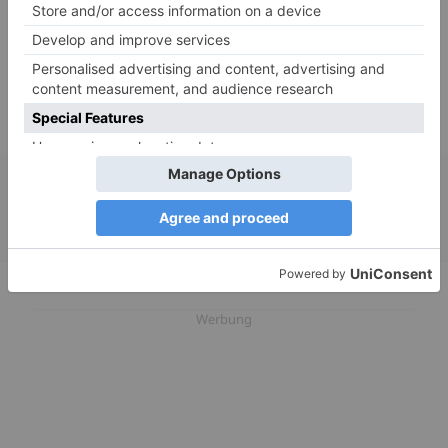
Kontaktieren Sie diese Person
Ankündigung veröffentlicht in :
Ortschaften
:
Frankreich
-
Auvergne-Rhône-Alpes
-
Chadron
Dons
:
Kefir de Früchte
Freigabemodi
:
Mailing
,
Manuelle Zustellung
Werbung