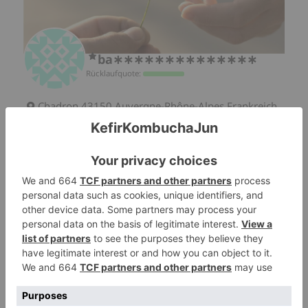
ba∗∗∗∗∗∗∗∗∗∗∗∗∗∗
Rücklaufquote:
Chadron 43150 Auvergne-Rhône-Alpes Frankreich
Sprachen
Französisch
Dons
Fruchtkefirkörner
Freigabemodi
Manuelle Zustellung
Versand gegen einen vorgestempelten Umschlag
Détails de l'annonce
Macht Fruchtkefirkörner , persönlich zugestellt
oder per Post in einem frankierten Umschlag
verschickt