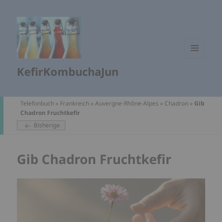
MENÜ
KefirKombuchaJun
UND
WIDGETS
Telefonbuch
»
Frankreich
»
Auvergne-Rhône-Alpes
»
Chadron
»
Gib
Chadron Fruchtkefir
Bisherige
Gib Chadron Fruchtkefir