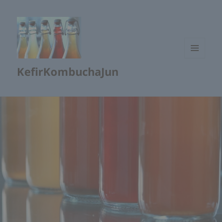
เมนู
KefirKombuchaJun
และวิด
เจ็ต