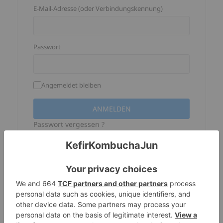
E-Mail-Adresse (oder Verbindungskennung)
Passwort
Angemeldet bleiben
Passwort vergessen ?
Facebook -Verbindung ist nicht 
mehr verfügbar
Wenn Sie Ihr Konto auf dieser Website 
mit der Facebook-Verbindung erstellt 
haben, Ihre Verbindungskennung 
entspricht der Haupt -E -Mail -Adresse 
Ihres Facebook -Kontos, Aber Sie haben 
hier noch kein Passwort. Um eins zu 
erstellen, Sie müssen nur das Verfahren 