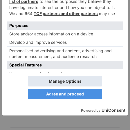
befolgen 
Passworterneuerung
. Zögern 
Sie nicht zu 
Kontaktiere uns
 Wenn Sie 
benötigen, um eine Verbindung 
herzustellen.
Warum diese Änderung ?
Seit dem 1. Februar 2023, 
Für den 
erweiterten Zugriff auf die 
Entwicklerplattform ist jetzt eine 
Unternehmensverifizierung erforderlich 
(facebook.com)
, Dies ist für die Facebook-
Anmeldefunktion erforderlich. Dies 
bedeutet, dass Einzelpersonen die 
Facebook-Anmeldung auf ihren Websites 
nicht mehr nutzen können, um ihren 
Besuchern soziale Anmeldungen zu 
ermöglichen, Nur verifizierte 
Unternehmen können diesen Anbieter 
nutzen. Kein Geschäft sein, Wir sind 
verpflichtet, diesen Service auszusetzen.