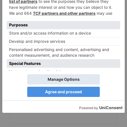
befolgen 
Passworterneuerung
. Zögern 
Sie nicht zu 
Kontaktiere uns
 Wenn Sie 
benötigen, um eine Verbindung 
herzustellen.
Warum diese Änderung ?
Seit dem 1. Februar 2023, 
Für den 
erweiterten Zugriff auf die 
Entwicklerplattform ist jetzt eine 
Unternehmensverifizierung erforderlich 
(facebook.com)
, Dies ist für die Facebook-
Anmeldefunktion erforderlich. Dies 
bedeutet, dass Einzelpersonen die 
Facebook-Anmeldung auf ihren Websites 
nicht mehr nutzen können, um ihren 
Besuchern soziale Anmeldungen zu 
ermöglichen, Nur verifizierte 
Unternehmen können diesen Anbieter 
nutzen. Kein Geschäft sein, Wir sind 
verpflichtet, diesen Service auszusetzen.