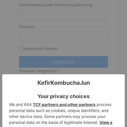
E-Mail-Adresse (oder Verbindungskennung)
Passwort
Angemeldet bleiben
Passwort vergessen ?
Facebook -Verbindung ist nicht 
mehr verfügbar
Wenn Sie Ihr Konto auf dieser Website 
mit der Facebook-Verbindung erstellt 
haben, Ihre Verbindungskennung 
entspricht der Haupt -E -Mail -Adresse 
Ihres Facebook -Kontos, Aber Sie haben 
hier noch kein Passwort. Um eins zu 
erstellen, Sie müssen nur das Verfahren 