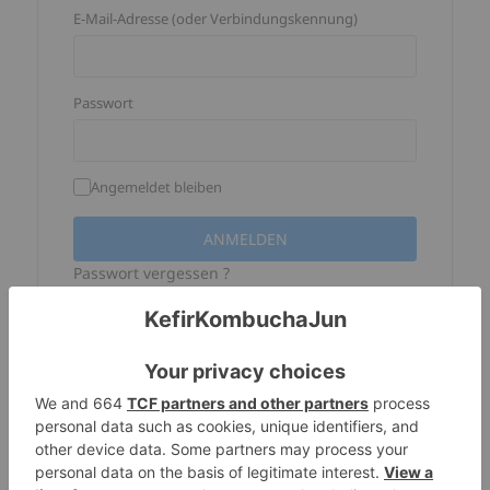
E-Mail-Adresse (oder Verbindungskennung)
Passwort
Angemeldet bleiben
Passwort vergessen ?
Facebook -Verbindung ist nicht 
mehr verfügbar
Wenn Sie Ihr Konto auf dieser Website 
mit der Facebook-Verbindung erstellt 
haben, Ihre Verbindungskennung 
entspricht der Haupt -E -Mail -Adresse 
Ihres Facebook -Kontos, Aber Sie haben 
hier noch kein Passwort. Um eins zu 
erstellen, Sie müssen nur das Verfahren 