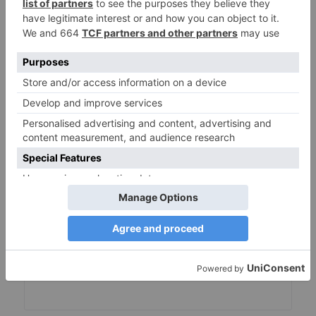
befolgen 
Passworterneuerung
. Zögern 
Sie nicht zu 
Kontaktiere uns
 Wenn Sie 
benötigen, um eine Verbindung 
herzustellen.
Warum diese Änderung ?
Seit dem 1. Februar 2023, 
Für den 
erweiterten Zugriff auf die 
Entwicklerplattform ist jetzt eine 
Unternehmensverifizierung erforderlich 
(facebook.com)
, Dies ist für die Facebook-
Anmeldefunktion erforderlich. Dies 
bedeutet, dass Einzelpersonen die 
Facebook-Anmeldung auf ihren Websites 
nicht mehr nutzen können, um ihren 
Besuchern soziale Anmeldungen zu 
ermöglichen, Nur verifizierte 
Unternehmen können diesen Anbieter 
nutzen. Kein Geschäft sein, Wir sind 
verpflichtet, diesen Service auszusetzen.