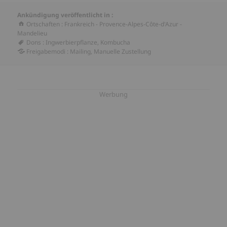
Ankündigung veröffentlicht in :
Ortschaften
:
Frankreich
-
Provence-Alpes-Côte-d'Azur
-
Mandelieu
Dons
:
Ingwerbierpflanze
,
Kombucha
Freigabemodi
:
Mailing
,
Manuelle Zustellung
Werbung