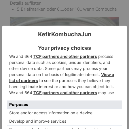
Details auflisten
5 Briefmarken oder 6....oder 10., wenn Combucha