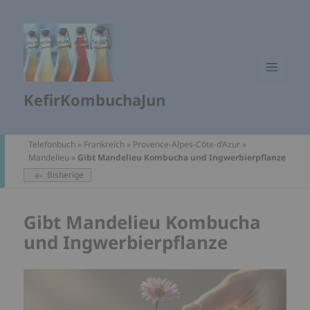
MENÜ
KefirKombuchaJun
UND
WIDGETS
Telefonbuch
»
Frankreich
»
Provence-Alpes-Côte-d’Azur
»
Mandelieu
»
Gibt Mandelieu Kombucha und Ingwerbierpflanze
Bisherige
Gibt Mandelieu Kombucha
und Ingwerbierpflanze