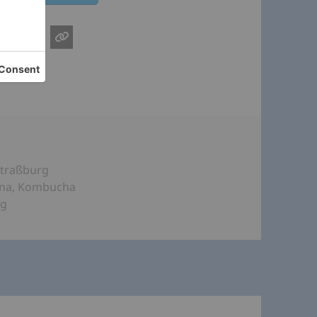
Straßburg
ena
,
Kombucha
ng