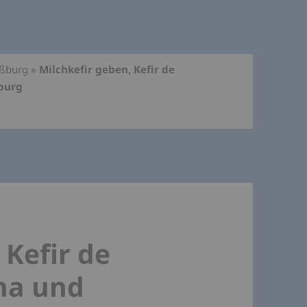
aßburg
»
Milchkefir geben, Kefir de
ßburg
 Kefir de
ena und