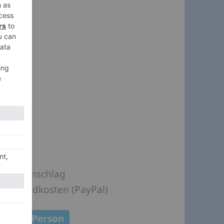
eich
lten Umschlag
 Versandkosten (PayPal)
e diese Person