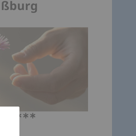
aßburg
∗∗∗∗∗∗