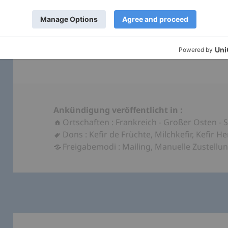
Ankündigung veröffentlicht in :
Ortschaften
:
Frankreich
-
Großer Osten
-
Dons
:
Kefir de Früchte
,
Milchkefir
,
Kefir H
Freigabemodi
:
Mailing
,
Manuelle Zustellu