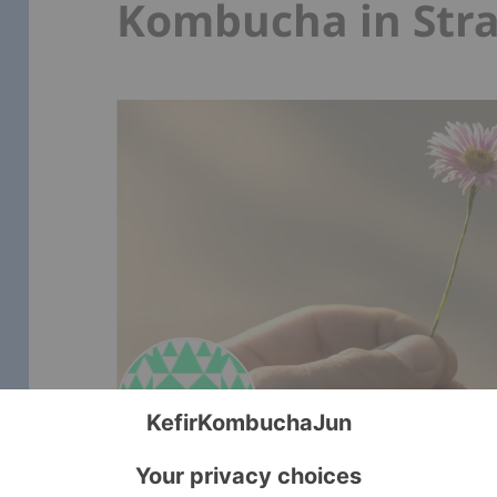
Kombucha in Str
La∗∗∗∗∗∗
Rücklaufquote: