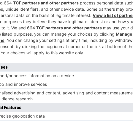
Straßburg 67000 Großes Ostfrankr
Sprachen
Französisch
Dons
Milchkefirkörner
Fruchtkefirkörner
Hena Fruit Kefir Körner
Mutter von Kombucha
Freigabemodi
Manuelle Zustellung
Versand gegen einen vorgestempe
Postversand gegen Erstattung von
Kontaktieren Si