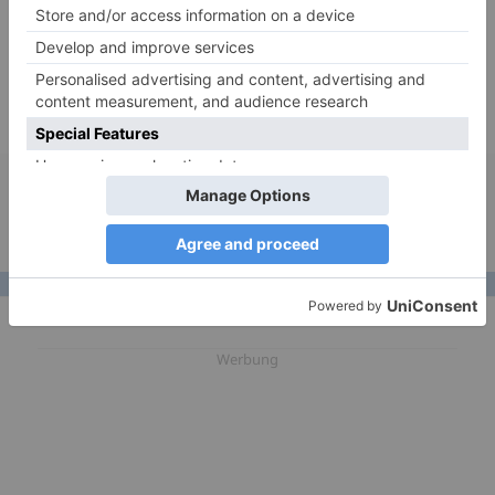
Kontaktieren Sie diese Person
Ankündigung veröffentlicht in :
Ortschaften
:
Frankreich
-
Ile-de-France
-
Wähle den König
Dons
:
Kefir de Früchte
Freigabemodi
:
Manuelle Zustellung
Werbung