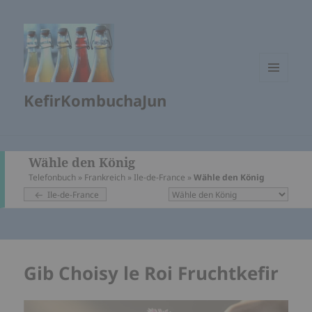
MENÜ
KefirKombuchaJun
UND
WIDGETS
Wähle den König
Telefonbuch
»
Frankreich
»
Ile-de-France
»
Wähle den König
Ile-de-France
Gib Choisy le Roi Fruchtkefir