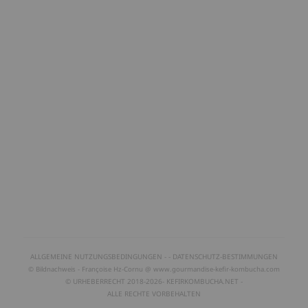
ALLGEMEINE NUTZUNGSBEDINGUNGEN
- -
DATENSCHUTZ-BESTIMMUNGEN
© Bildnachweis - Françoise Hz-Cornu
@
www.gourmandise-kefir-kombucha.com
© URHEBERRECHT 2018-2026-
KEFIRKOMBUCHA.NET -
ALLE RECHTE VORBEHALTEN