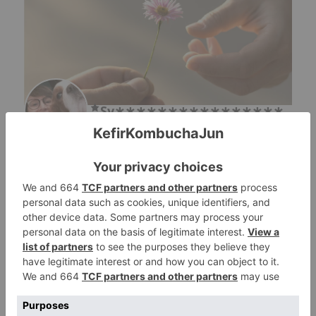
Sy∗∗∗∗∗∗∗∗∗∗∗∗∗∗∗∗
∗
Rücklaufquote:
Wähle den König 94600 Ile-de-France Frankreich
Sprachen
Französisch
Englisch
Dons
Fruchtkefirkörner
Freigabemodi
Manuelle Zustellung