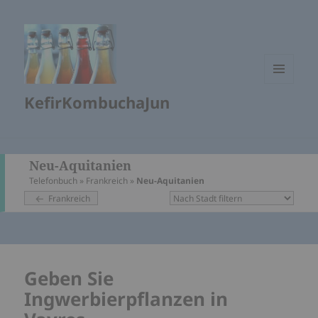
MENÜ
KefirKombuchaJun
UND
WIDGETS
Neu-Aquitanien
Telefonbuch
»
Frankreich
»
Neu-Aquitanien
Frankreich
Geben Sie
Ingwerbierpflanzen in