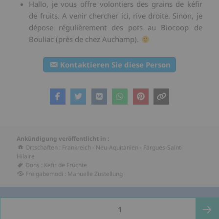
Hallo,
je vous offre volontiers des grains de kéfir
de fruits
.
A venir chercher ici
,
rive droite
.
Sinon
,
je
dépose régulièrement des pots au Biocoop de
Bouliac
(
près de chez Auchamp
).
Kontaktieren Sie diese Person
Ankündigung veröffentlicht in :
Ortschaften
:
Frankreich
-
Neu-Aquitanien
-
Fargues-Saint-
Hilaire
Dons
:
Kefir de Früchte
Freigabemodi
:
Manuelle Zustellung
Seitennummerierung
SEITE
1
der