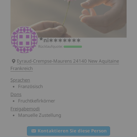
ni∗∗∗∗∗∗∗
Rücklaufquote:
Eyraud-Crempse-Maurens
24140 New Aquitaine
Frankreich
Sprachen
Französisch
Dons
Fruchtkefirkörner
Freigabemodi
Manuelle Zustellung
Kontaktieren Sie diese Person