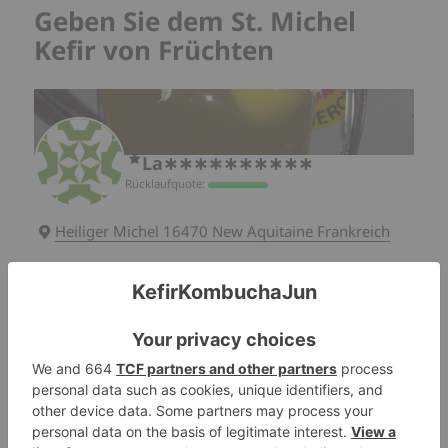
Geben Sie dem St. Michel
Kefir von Früchten
La∗∗∗∗∗∗∗∗∗∗
Rücklaufquote:
Heiliger Michel 16470 New Aquitaine Frankreich
Sprachen
Französisch
Spanisch
Dons
Fruchtkefirkörner
Freigabemodi
Manuelle Zustellung