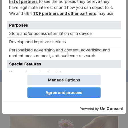
Kontaktieren Sie diese Person
Ankündigung veröffentlicht in :
Ortschaften
:
Frankreich
-
Neu-Aquitanien
-
Heiliger Michel
Dons
:
Kefir de Früchte
Freigabemodi
:
Manuelle Zustellung
Donne kefir de fruits à
Eyraud-Crempse-Maurens