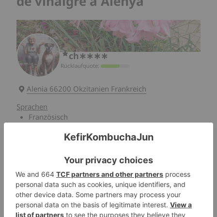
de vinaigre à Alenya
ch∗∗∗∗
Rücklaufquote:
Alenia 66200 Okzitanien Frankreich
Sprachen
Französisch
Dons
Blattmilch Kefir Körner
Fruchtkefirkörner
Mutter von Kombucha
Mutter von Weinessig
Freigabemodi
Manuelle Zustellung
Versand gegen einen vorgestempelten Umschlag