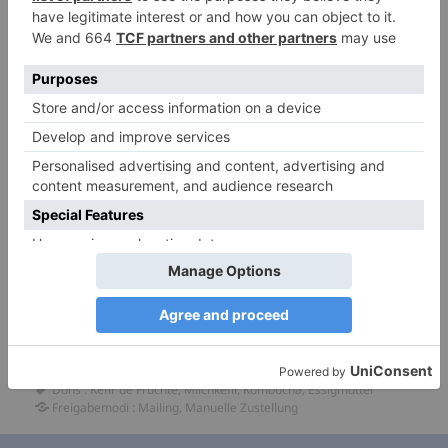
Details auflisten
Versand nur in Frankreich (Milchkefir)gegen 2
sachets zippés neufs et une enveloppe a bulles à
votre adresse affranchie en prioritaire pour
(…)
de
fruit en main propre
.
kéfir de fruit et mère de
Kombucha et de vinaigre de vin
: Nur per Hand
geliefert.
Kontaktieren Sie diese Person
Ankündigung veröffentlicht in :
Ortschaften
:
Frankreich
-
Okzitanien
-
Alenia
Dons
:
Kefir de Früchte
,
Milchkefir
,
Kombucha
,
Essigmütter
Freigabemodi
:
Mailing
,
Manuelle Zustellung