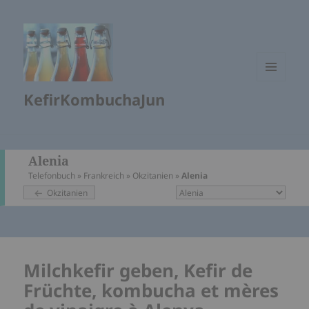
MENÜ
KefirKombuchaJun
UND
WIDGETS
Alenia
Telefonbuch
»
Frankreich
»
Okzitanien
»
Alenia
Okzitanien
Milchkefir geben, Kefir de
Früchte,
kombucha et mères