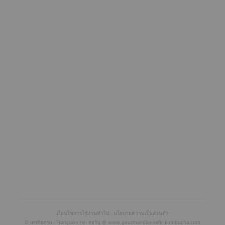
เงื่อนไขการใช้งานทั่วไป
-
นโยบายความเป็นส่วนตัว
© เครดิตภาพ - Françoise Hz- คอร์นู
@
www.gourmandise-kefir-kombucha.com