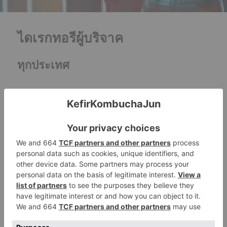
ไดเรกทอรีผู้บริจาค
ทุกประเทศ
→
ดูข้อเสนอทางโพสต์
(126)
Allemagne
(1)
เบลเยียม
(45)
สหรัฐอาหรับเอมิเรตส์
(1)
สเปน
(1)
ฝรั่งเศส
(800)
กวาเดอลูป
(3)
เฟรนช์เกีย
(2)
Liban
(1)
มาดากัสการ์
(1)