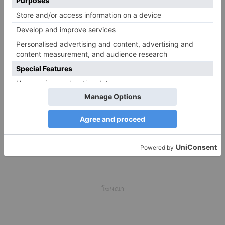
โมร็อกโก
(5)
มาร์ตินีก
(1)
ปานามา
(1)
Pays-Bas
(1)
Portugal
(1)
สหราชอาณาจักร
(1)
แซงปีแยร์และมีเกอลง
(1)
สวิส
(31)
→
วิจัย
โฆษณา