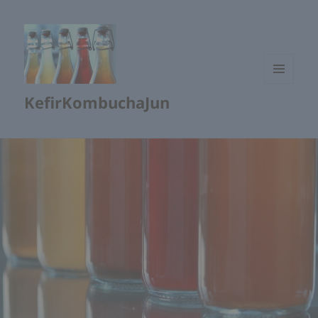
เมนู
KefirKombuchaJun
และวิด
เจ็ต