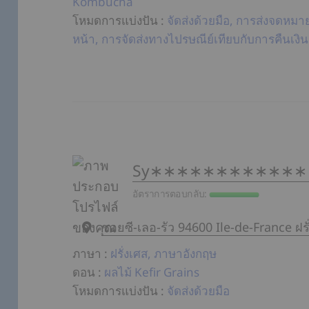
Kombucha
โหมดการแบ่งปัน
:
จัดส่งด้วยมือ, การส่งจดหม
หน้า, การจัดส่งทางไปรษณีย์เทียบกับการคืนเงินค
Sy∗∗∗∗∗∗∗∗∗∗∗
อัตราการตอบกลับ:
ชอยซี-เลอ-รัว 94600 Ile-de-France ฝรั
ภาษา
:
ฝรั่งเศส, ภาษาอังกฤษ
ดอน
:
ผลไม้ Kefir Grains
โหมดการแบ่งปัน
:
จัดส่งด้วยมือ