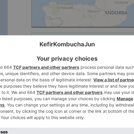
1
การแสดงของ 1 - 10 แน
ch∗∗∗∗∗∗∗∗∗∗∗∗
อัตราการตอบกลับ:
Mandelieu 06210 
Provence-Alpes-Cô
ภาษา
:
ฝรั่งเศส