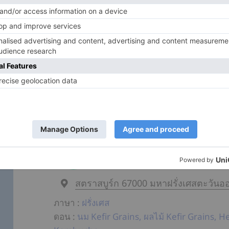
ดอน
:
แม่ของ Kombucha, โรงเบียร์ Grains d
โหมดการแบ่งปัน
:
จัดส่งด้วยมือ, การจัดส่งทาง
(PayPal)
รายละเอียดประกาศ
:
5 แสตมป์หรือ 6th ... หร
La∗∗∗∗∗∗∗∗∗∗∗∗
อัตราการตอบกลับ:
สตราสบูร์ก 67000 มหาฝรั่งเศสตะวันอ
ภาษา
:
ฝรั่งเศส
ดอน
:
นม Kefir Grains, ผลไม้ Kefir Grains, H