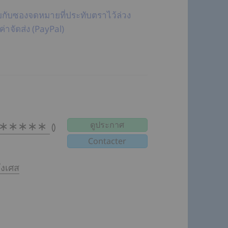
ายกับซองจดหมายที่ประทับตราไว้ล่วง
่าจัดส่ง (PayPal)
∗∗∗∗∗∗
ดูประกาศ
(
)
่งเศส