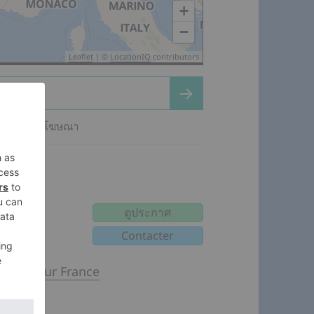
+
−
Leaflet
| ©
LocationIQ
contributors
ต่อไป
่นอน 803 โฆษณา
∗∗
ดูประกาศ
(
)
te d'Azur France