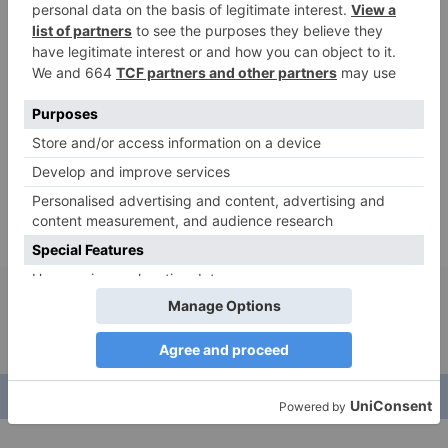
Dons
Grains de Kefir de fruits
Modes de partage
Remise en main propre
Contacter cette personne
Annonce publiée dans :
Localités
:
France
-
Grand-Est
-
Strasbourg
Dons
:
Kefir de fruits
Modes de partage
:
Remise en main propre