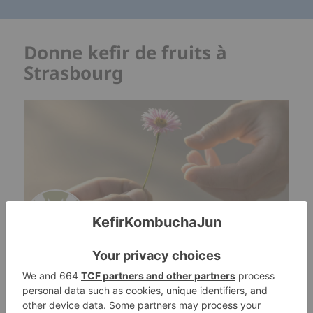
Donne kefir de fruits à
Strasbourg
Lu∗∗∗∗
Taux de réponse :
Strasbourg 67000 Grand Est France
Langues
Français