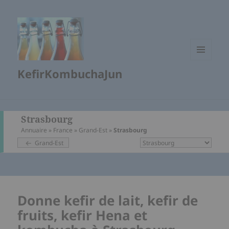
MENU
KefirKombuchaJun
ET
WIDGETS
Strasbourg
Annuaire
»
France
»
Grand-Est
»
Strasbourg
Grand-Est
Donne kefir de lait, kefir de
fruits, kefir Hena et